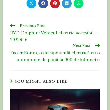
CONTENT
Opens
Opens
Opens
Opens
Opens
in
in
in
in
in
a
a
a
a
a
new
new
new
new
new
window
window
window
window
window
Read
Previous Post
more
BYD Dolphin: Vehicul electric accesibil –
articles
29.990 €
Next Post
Fisker Ronin, o decapotabilă electrică cu o
autonomie de până la 900 de kilometri
YOU MIGHT ALSO LIKE