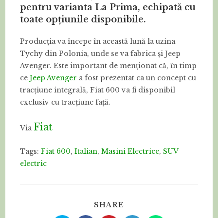
pentru varianta La Prima, echipată cu
toate opțiunile disponibile.
Producția va începe în această lună la uzina
Tychy din Polonia, unde se va fabrica și Jeep
Avenger. Este important de menționat că, în timp
ce
Jeep Avenger
a fost prezentat ca un concept cu
tracțiune integrală, Fiat 600 va fi disponibil
exclusiv cu tracțiune față.
Fiat
Via
Tags:
Fiat 600
,
Italian
,
Masini Electrice
,
SUV
electric
SHARE
SHARE
THIS