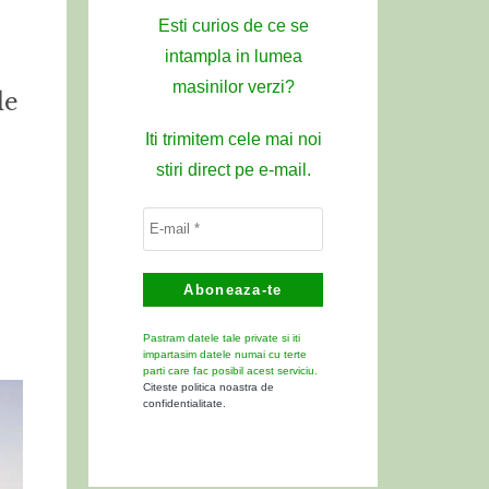
Esti curios de ce se
intampla in lumea
masinilor verzi?
de
Iti trimitem cele mai noi
stiri direct pe e-mail.
Pastram datele tale private si iti
impartasim datele numai cu terte
parti care fac posibil acest serviciu.
Citeste politica noastra de
confidentialitate.