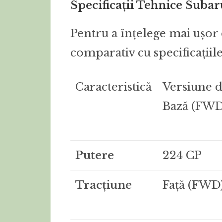
Specificații Tehnice Suba
Pentru a înțelege mai ușor 
comparativ cu specificațiil
Caracteristică
Versiune 
Bază (FWD
Putere
224 CP
Tracțiune
Față (FWD