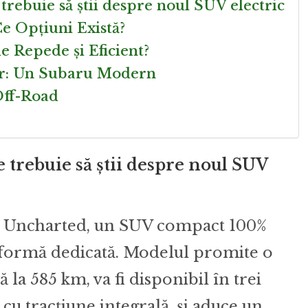
rebuie să știi despre noul SUV electric
Ce Opțiuni Există?
de Repede și Eficient?
ior: Un Subaru Modern
Off-Road
 trebuie să știi despre noul SUV
ul Uncharted, un SUV compact 100%
atformă dedicată. Modelul promite o
a 585 km, va fi disponibil în trei
 cu tracțiune integrală, și aduce un