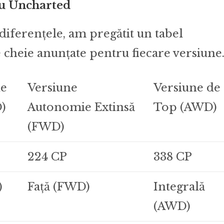
ru Uncharted
diferențele, am pregătit un tabel
e cheie anunțate pentru fiecare versiune
de
Versiune
Versiune de
)
Autonomie Extinsă
Top (AWD)
(FWD)
224 CP
338 CP
)
Față (FWD)
Integrală
(AWD)