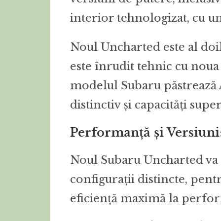
interior tehnologizat, cu u
Noul Uncharted este al doile
este înrudit tehnic cu nou
modelul Subaru păstrează 
distinctiv și capacități supe
Performanță și Versiuni
Noul Subaru Uncharted va f
configurații distincte, pent
eficiență maximă la perfor