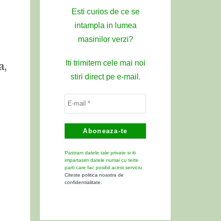
Esti curios de ce se
intampla in lumea
masinilor verzi?
Iti trimitem cele mai noi
a,
stiri direct pe e-mail.
Pastram datele tale private si iti
impartasim datele numai cu terte
parti care fac posibil acest serviciu.
Citeste politica noastra de
confidentialitate.