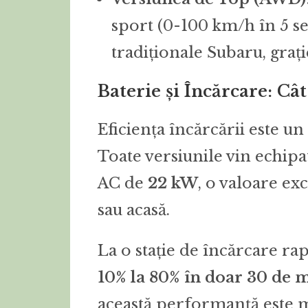
sport (0-100 km/h în 5 se
tradiționale Subaru, grație
Baterie și Încărcare: Cât
Eficiența încărcării este u
Toate versiunile vin echip
AC de
22 kW
, o valoare ex
sau acasă.
La o stație de încărcare ra
10% la 80% în doar 30 de 
această performanță este m