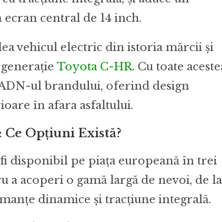
n ecran central de 14 inch.
a vehicul electric din istoria mărcii și
a generație
Toyota C-HR.
Cu toate aceste
ADN-ul brandului, oferind design
rioare în afara asfaltului.
: Ce Opțiuni Există?
i disponibil pe piața europeană în trei
ru a acoperi o gamă largă de nevoi, de la
manțe dinamice și tracțiune integrală.