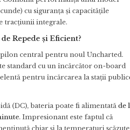
cunde) cu siguranța și capacitățile
 tracțiunii integrale.
 de Repede și Eficient?
n pilon central pentru noul Uncharted.
ate standard cu un încărcător on-board
celentă pentru încărcarea la stații public
pidă (DC), bateria poate fi alimentată
de 
minute
. Impresionant este faptul că
enținută chiar și la temperaturi scăzute