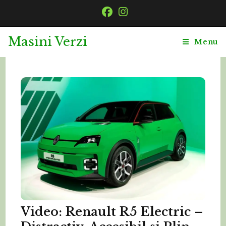
Skip
to
content
Masini Verzi
Menu
Video: Renault R5 Electric –