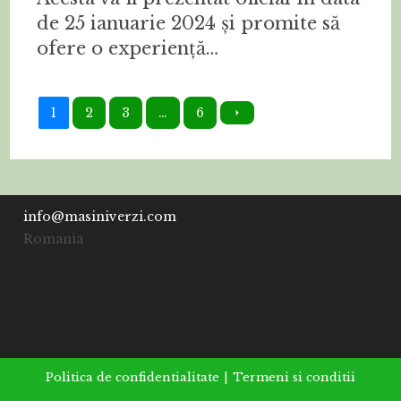
de 25 ianuarie 2024 și promite să
ofere o experiență…
1
2
3
…
6
info@masiniverzi.com
Romania
Politica de confidentialitate
Termeni si conditii