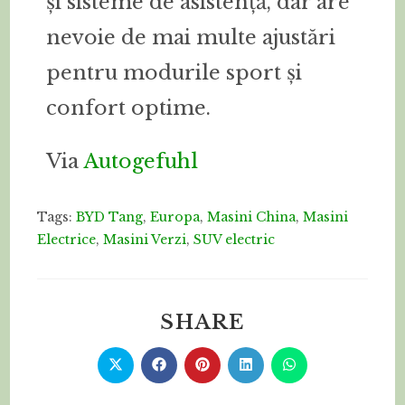
și sisteme de asistență, dar are
nevoie de mai multe ajustări
pentru modurile sport și
confort optime.
Via
Autogefuhl
Tags:
BYD Tang
,
Europa
,
Masini China
,
Masini
Electrice
,
Masini Verzi
,
SUV electric
SHARE