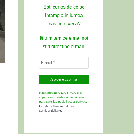
Esti curios de ce se
intampla in lumea
masinilor verzi?
Iti trimitem cele mai noi
stiri direct pe e-mail.
Pastram datele tale private si iti
impartasim datele numai cu terte
parti care fac posibil acest serviciu.
Citeste politica noastra de
confidentialitate.