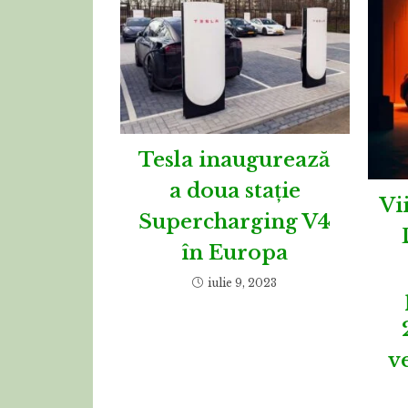
Tesla inaugurează
a doua stație
Vi
Supercharging V4
în Europa
iulie 9, 2023
v