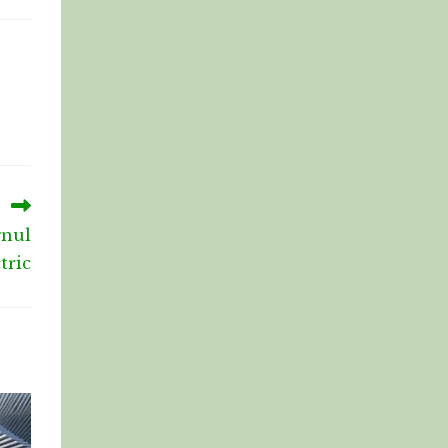
gnul
tric