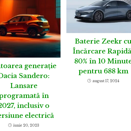
Baterie Zeekr c
Încărcare Rapidă
80% în 10 Minut
itoarea generație
pentru 688 km
Dacia Sandero:
august 17, 2024
Lansare
programată în
2027, inclusiv o
ersiune electrică
iunie 20, 2023