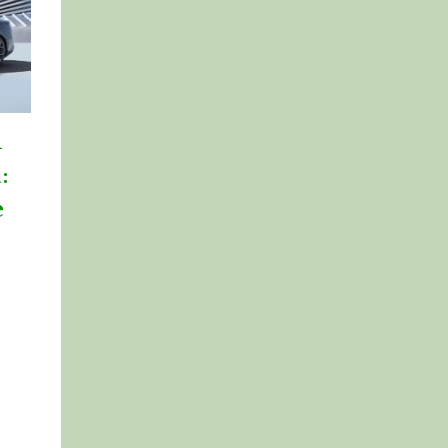
u
:
e