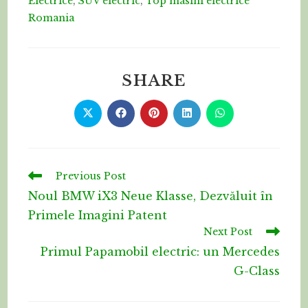
Electrice
,
SUV electric
,
Top masini electrice
Romania
SHARE
Previous Post
Noul BMW iX3 Neue Klasse, Dezvăluit în
Primele Imagini Patent
Next Post
Primul Papamobil electric: un Mercedes
G-Class