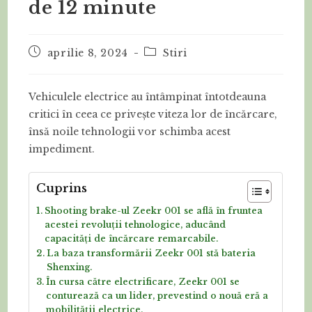
de 12 minute
Post
Post
aprilie 8, 2024
Stiri
published:
category:
Vehiculele electrice au întâmpinat întotdeauna
critici în ceea ce privește viteza lor de încărcare,
însă noile tehnologii vor schimba acest
impediment.
Cuprins
Shooting brake-ul Zeekr 001 se află în fruntea
acestei revoluții tehnologice, aducând
capacități de încărcare remarcabile.
La baza transformării Zeekr 001 stă bateria
Shenxing.
În cursa către electrificare, Zeekr 001 se
conturează ca un lider, prevestind o nouă eră a
mobilității electrice.