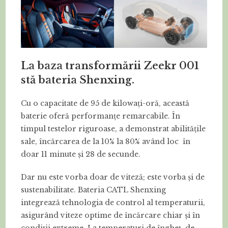
La baza transformării Zeekr 001
stă bateria Shenxing.
Cu o capacitate de 95 de kilowați-oră, această
baterie oferă performanțe remarcabile. În
timpul testelor riguroase, a demonstrat abilitățile
sale, încărcarea de la 10% la 80% având loc în
doar 11 minute și 28 de secunde.
Dar nu este vorba doar de viteză; este vorba și de
sustenabilitate. Bateria CATL Shenxing
integrează tehnologia de control al temperaturii,
asigurând viteze optime de încărcare chiar și în
condiții extreme. La temperaturi de îngheț, de