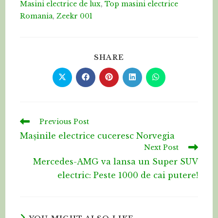
Masini electrice de lux
,
Top masini electrice
Romania
,
Zeekr 001
SHARE
SHARE
THIS
CONTENT
Opens
Opens
Opens
Opens
Opens
in
in
in
in
in
a
a
a
a
a
new
new
new
new
new
window
window
window
window
window
Read
Previous Post
more
Mașinile electrice cuceresc Norvegia
articles
Next Post
Mercedes-AMG va lansa un Super SUV
electric: Peste 1000 de cai putere!