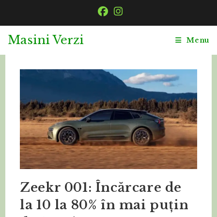
Skip
to
content
Masini Verzi
Menu
Zeekr 001: Încărcare de
la 10 la 80% în mai puțin