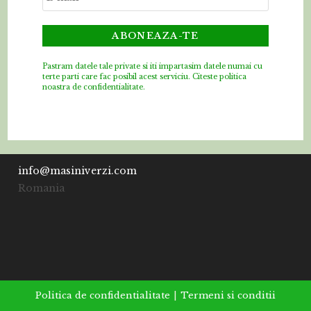
Pastram datele tale private si iti impartasim datele numai cu
terte parti care fac posibil acest serviciu.
Citeste politica
noastra de confidentialitate.
info@masiniverzi.com
Romania
Politica de confidentialitate
Termeni si conditii