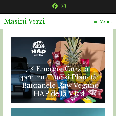
Skip
to
content
Masini Verzi
Menu
⚡ Energie Curată
pentru Tine și Planetă:
Batoanele Raw Vegane
HAP de la Vlad