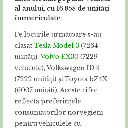
al anului, cu 16.858 de unități
înmatriculate.
Pe locurile următoare s-au
clasat
Tesla Model 3
(7264
unități),
Volvo EX30
(7229
vehicule), Volkswagen ID.4
(7222 unități) și Toyota bZ4X
(6007 unități). Aceste cifre
reflectă preferințele
consumatorilor norvegieni
pentru vehiculele cu