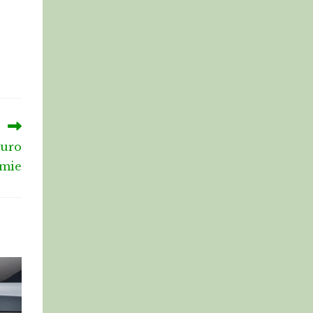
euro
omie