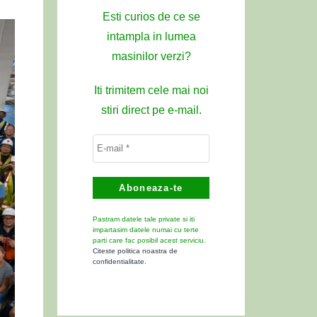
Esti curios de ce se
intampla in lumea
masinilor verzi?
Iti trimitem cele mai noi
stiri direct pe e-mail.
Pastram datele tale private si iti
impartasim datele numai cu terte
parti care fac posibil acest serviciu.
Citeste politica noastra de
confidentialitate.