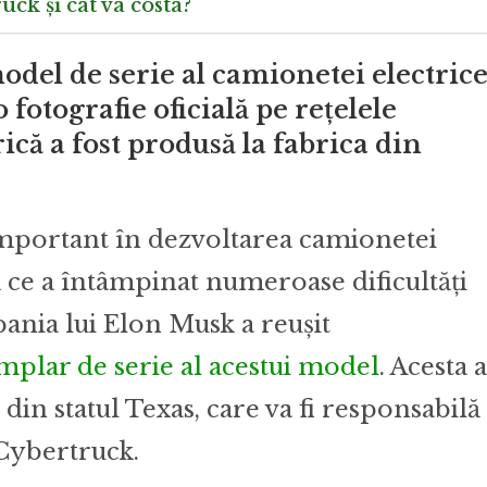
uck și cât va costa?
odel de serie al camionetei electric
 fotografie oficială pe rețelele
ică a fost produsă la fabrica din
important în dezvoltarea camionetei
 ce a întâmpinat numeroase dificultăți
nia lui Elon Musk a reușit
mplar de serie al acestui model
. Acesta a
din statul Texas, care va fi responsabilă
 Cybertruck.