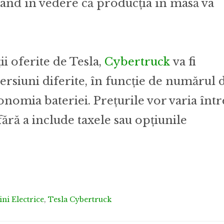
ând în vedere că producția în masă va
ii oferite de Tesla,
Cybertruck
va fi
versiuni diferite, în funcție de numărul 
onomia bateriei. Prețurile vor varia într
fără a include taxele sau opțiunile
ni Electrice
,
Tesla Cybertruck