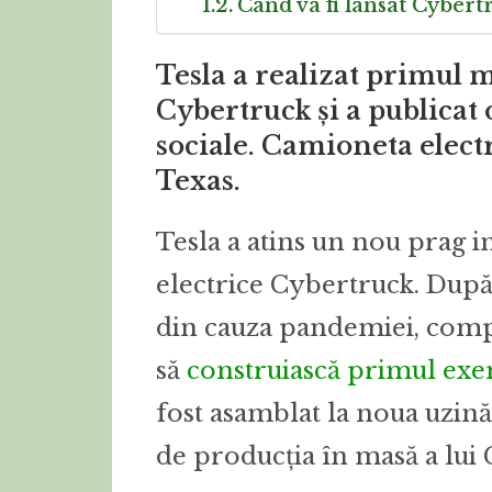
Când va fi lansat Cybertr
Tesla a realizat primul m
Cybertruck și a publicat o
sociale. Camioneta electr
Texas.
Tesla a atins un nou prag 
electrice Cybertruck. După
din cauza pandemiei, compa
să
construiască primul exe
fost asamblat la noua uzină 
de producția în masă a lui