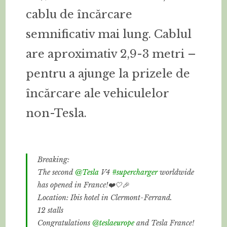
cablu de încărcare
semnificativ mai lung. Cablul
are aproximativ 2,9-3 metri –
pentru a ajunge la prizele de
încărcare ale vehiculelor
non-Tesla.
Breaking:
The second
@Tesla
V4
#supercharger
worldwide
has opened in France!❤️🤍🎉
Location: Ibis hotel in Clermont-Ferrand.
12 stalls
Congratulations
@teslaeurope
and Tesla France!