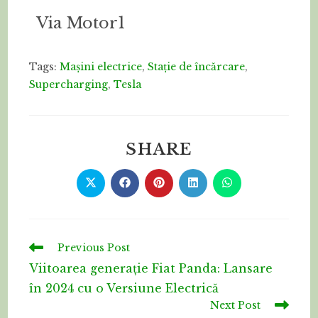
Via Motor1
Tags:
Mașini electrice
,
Stație de încărcare
,
Supercharging
,
Tesla
SHARE
Previous Post
Viitoarea generație Fiat Panda: Lansare
în 2024 cu o Versiune Electrică
Next Post