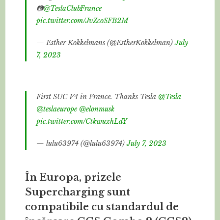
📷
@TeslaClubFrance
pic.twitter.com/JvZcoSFB2M
— Esther Kokkelmans (@EstherKokkelman)
July
7, 2023
First SUC V4 in France. Thanks Tesla
@Tesla
@teslaeurope
@elonmusk
pic.twitter.com/CtkwuxhLdY
— lulu63974 (@lulu63974)
July 7, 2023
În Europa, prizele
Supercharging sunt
compatibile cu standardul de