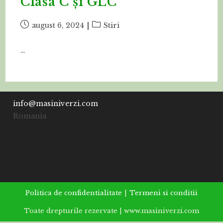
Clasa C și GLC
Post
Post
august 6, 2024
Stiri
published:
category:
…
info@masiniverzi.com
Romania
Politica de confidentialitate
Termeni si conditii
Toate drepturile rezervate | www.masiniverzi.com