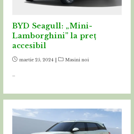
BYD Seagull: „Mini-
Lamborghini” la preț
accesibil
Post
Post
martie 25, 2024
Masini noi
published:
category:
…