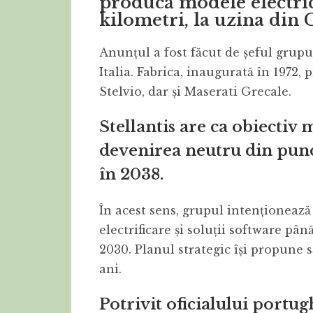
producă modele electri
kilometri, la uzina din C
Anunțul a fost făcut de șeful grupul
Italia. Fabrica, inaugurată în 1972
Stelvio, dar și Maserati Grecale.
Stellantis are ca obiectiv
devenirea neutru din punc
în 2038.
În acest sens, grupul intenționează
electrificare și soluții software pâ
2030. Planul strategic își propune 
ani.
Potrivit oficialului portug