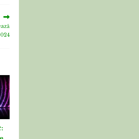
ează
2024
:
e