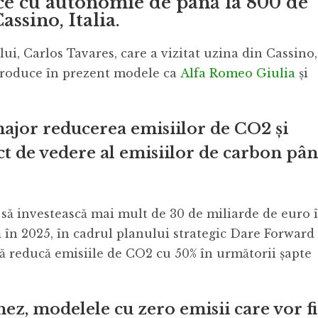
ce cu autonomie de până la 800 de
assino, Italia.
ui, Carlos Tavares, care a vizitat uzina din Cassino,
, produce în prezent modele ca
Alfa Romeo Giulia
și
 major reducerea emisiilor de CO2 și
t de vedere al emisiilor de carbon pâ
 să investească mai mult de 30 de miliarde de euro 
nă în 2025, în cadrul planului strategic Dare Forward
să reducă emisiile de CO2 cu 50% în următorii șapte
hez, modelele cu zero emisii care vor fi