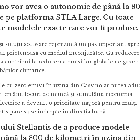
ino vor avea o autonomie de până la 8
ate pe platforma STLA Large. Cu toate
ate modelele exacte care vor fi produse.
e și soluții software reprezintă un pas important spre
mai prietenoasă cu mediul înconjurător. Cu reducer
ea contribui la reducerea emisiilor globale de gaze 
bărilor climatice.
 cu zero emisii în uzina din Cassino ar putea adu
e, creând locuri de muncă și stimulând economia
lectrice a devenit o prioritate majoră pentru mulți
tis pare să se îndrepte în direcția bună.
pului Stellantis de a produce modele
până la 800 de kilometri în uzina din