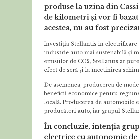
produse la uzina din Cass
de kilometri și vor fi baz
acestea, nu au fost preciz
Investiția Stellantis în electrificar
industrie auto mai sustenabilă și 
emisiilor de CO2, Stellantis ar put
efect de seră și la încetinirea schim
De asemenea, producerea de modele
beneficii economice pentru regiun
locală. Producerea de automobile e
producători auto, iar grupul Stellan
În concluzie, intenția gru
electrice cu autonomie de 