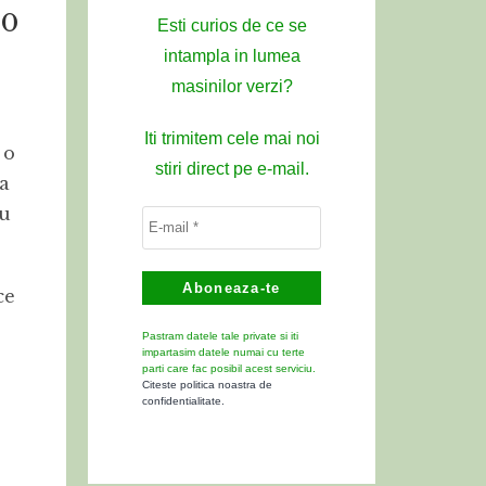
00
Esti curios de ce se
intampla in lumea
masinilor verzi?
Iti trimitem cele mai noi
 o
stiri direct pe e-mail.
ea
cu
ce
Pastram datele tale private si iti
impartasim datele numai cu terte
parti care fac posibil acest serviciu.
Citeste politica noastra de
confidentialitate.