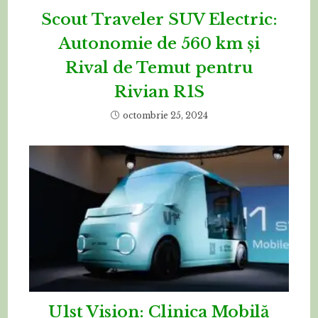
Scout Traveler SUV Electric:
Autonomie de 560 km și
Rival de Temut pentru
Rivian R1S
octombrie 25, 2024
U1st Vision: Clinica Mobilă