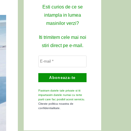
Esti curios de ce se
intampla in lumea
masinilor verzi?
Iti trimitem cele mai noi
stiri direct pe e-mail.
Pastram datele tale private si iti
impartasim datele numai cu terte
parti care fac posibil acest serviciu.
Citeste politica noastra de
confidentialitate.