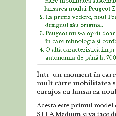
către mobilitatea sustenab
lansarea noului Peugeot 
La prima vedere, noul Pe
designul său original.
Peugeot nu s-a oprit doar 
în care tehnologia și conf
O altă caracteristică imp
autonomia de până la 700 
Într-un moment în care 
mult către mobilitatea s
curajos cu lansarea nou
Acesta este primul model c
STLA Medium și va face deb