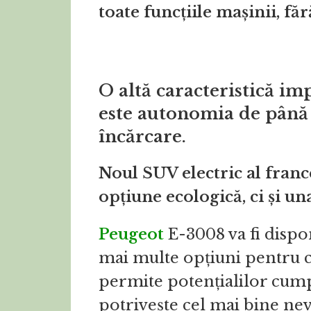
toate funcțiile mașinii, făr
O altă caracteristică i
este autonomia de până 
încărcare.
Noul SUV electric al franc
opțiune ecologică, ci și un
Peugeot
E-3008 va fi dispon
mai multe opțiuni pentru cl
permite potențialilor cumpă
potrivește cel mai bine nev