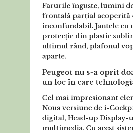
Farurile înguste, lumini de 
frontală parțial acoperită 
inconfundabil. Jantele cu
protecție din plastic subl
ultimul rând, plafonul vop
aparte.
Peugeot nu s-a oprit doa
un loc în care tehnologi
Cel mai impresionant eleme
Noua versiune de i-Cockpi
digital, Head-up Display-ul
multimedia. Cu acest sistem