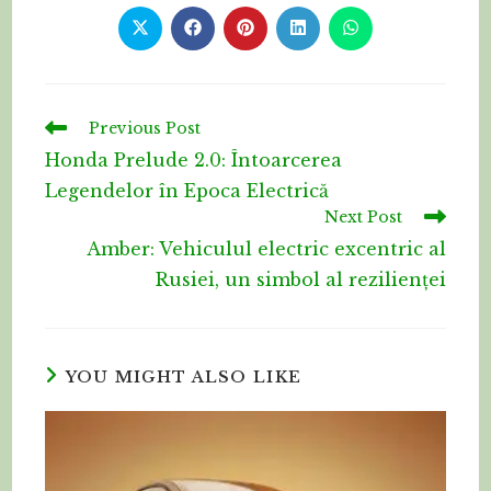
THIS
CONTENT
Opens
Opens
Opens
Opens
Opens
in
in
in
in
in
a
a
a
a
a
new
new
new
new
new
window
window
window
window
window
Read
Previous Post
more
Honda Prelude 2.0: Întoarcerea
articles
Legendelor în Epoca Electrică
Next Post
Amber: Vehiculul electric excentric al
Rusiei, un simbol al rezilienței
YOU MIGHT ALSO LIKE