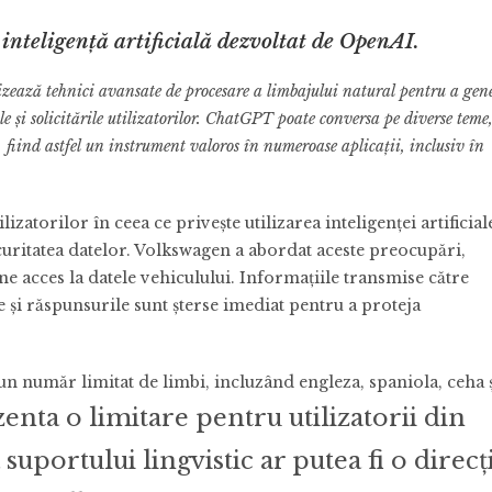
nteligență artificială dezvoltat de OpenAI.
zează tehnici avansate de procesare a limbajului natural pentru a gen
ile și solicitările utilizatorilor. ChatGPT poate conversa pe diverse teme
e, fiind astfel un instrument valoros în numeroase aplicații, inclusiv în
zatorilor în ceea ce privește utilizarea inteligenței artificial
ecuritatea datelor. Volkswagen a abordat aceste preocupări,
e acces la datele vehiculului. Informațiile transmise către
 și răspunsurile sunt șterse imediat pentru a proteja
un număr limitat de limbi, incluzând engleza, spaniola, ceha 
enta o limitare pentru utilizatorii din
suportului lingvistic ar putea fi o direcț