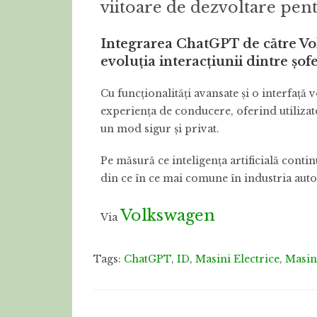
viitoare de dezvoltare pen
Integrarea ChatGPT de către V
evoluția interacțiunii dintre șofe
Cu funcționalități avansate și o interfață 
experiența de conducere, oferind utilizator
un mod sigur și privat.
Pe măsură ce inteligența artificială contin
din ce în ce mai comune în industria auto
Volkswagen
Via
Tags:
ChatGPT
,
ID
,
Masini Electrice
,
Masin