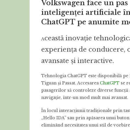
Volkswagen face un pas 
inteligenței artificiale
ChatGPT pe anumite m
ceastă inovație tehnologi
A
experiența de conducere, of
avansate și interactive.
Tehnologia ChatGPT este disponibilă pe
Tiguan și Passat. Accesarea
ChatGPT
se r
pasagerilor să controleze diverse funcții 
navigație, într-un mod mult mai avansat.
În locul interacțiunii tradiționale prin t
„Hello IDA” sau prin apăsarea unui buton p
eliminând necesitatea unui stil de vorbire