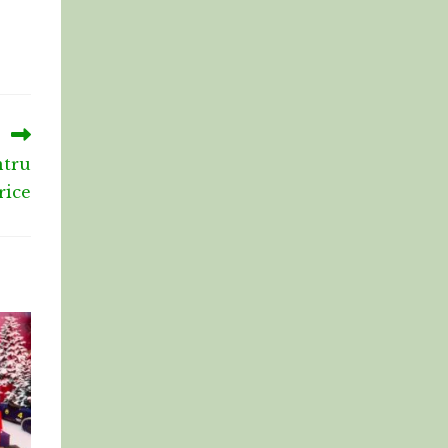
ntru
rice