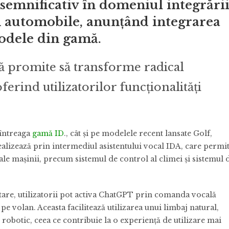
semnificativ în domeniul integrări
 în automobile, anunțând integrarea
odele din gamă.
că promite să transforme radical
erind utilizatorilor funcționalități
 întreaga
gamă ID
., cât și pe modelele recent lansate Golf,
ealizează prin intermediul asistentului vocal IDA, care permi
ale mașinii, precum sistemul de control al climei și sistemul 
astare, utilizatorii pot activa ChatGPT prin comanda vocală
e volan. Aceasta facilitează utilizarea unui limbaj natural,
 robotic, ceea ce contribuie la o experiență de utilizare mai