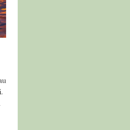
au
.
n