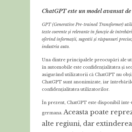
ChatGPT este un model avansat de i
GPT (Generative Pre-trained Transformer) utili
texte coerente și relevante în funcție de întrebăr
oferind informații, sugestii și răspunsuri precis
industria auto.
Una dintre principalele preocupări ale utili
în automobile este confidențialitatea și s
asigurând utilizatorii că ChatGPT nu obțin
ChatGPT sunt anonimizate, iar întrebările
confidențialitatea utilizatorilor.
În prezent, ChatGPT este disponibil într-
Aceasta poate reprez
germana.
alte regiuni, dar extinderea 