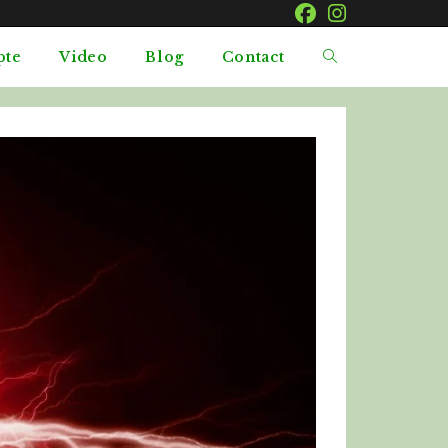
pte
Video
Blog
Contact
Toggle
website
search