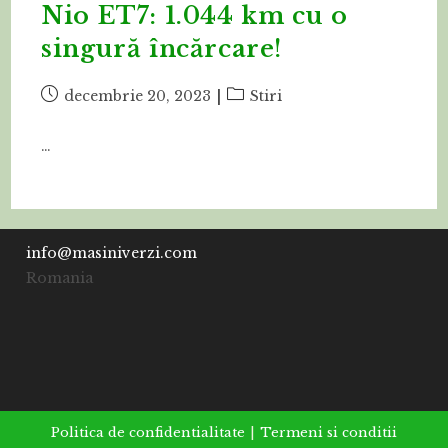
Nio ET7: 1.044 km cu o
singură încărcare!
Post
Post
decembrie 20, 2023
Stiri
published:
category:
…
info@masiniverzi.com
Romania
Politica de confidentialitate
Termeni si conditii