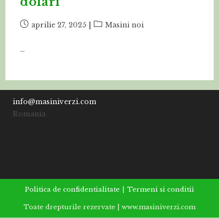
dolari
Post
Post
aprilie 27, 2025
Masini noi
published:
category:
…
info@masiniverzi.com
Romania
Politica de confidentialitate
Termeni si conditii
Toate drepturile rezervate | www.masiniverzi.com