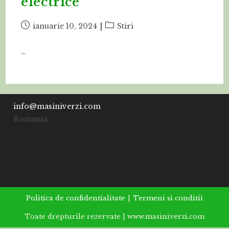
electrice
Post
Post
ianuarie 10, 2024
Stiri
published:
category:
…
info@masiniverzi.com
Romania
Politica de confidentialitate
Termeni si conditii
Toate drepturile rezervate | www.masiniverzi.com