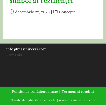
simbol al rezilienței
Post
Post
decembrie 22, 2023
Concepte
published:
category:
…
info@masiniverzi.com
Romania
Politica de confidentialitate
Termeni si conditii
Toate drepturile rezervate | www.masiniverzi.com