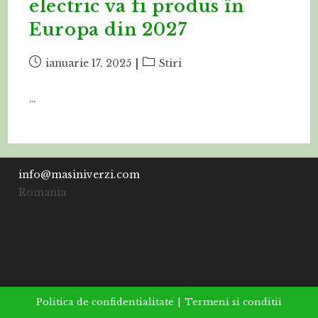
electric va fi produs în
Europa din 2027
Post
Post
ianuarie 17, 2025
Stiri
published:
category:
…
info@masiniverzi.com
Romania
Politica de confidentialitate
Termeni si conditii