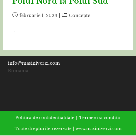
Polul Nord la Polul Sud
Post
Post
februarie 1, 2023
Concepte
published:
category:
…
info@masiniverzi.com
Romania
Politica de confidentialitate
Termeni si conditii
Toate drepturile rezervate | www.masiniverzi.com