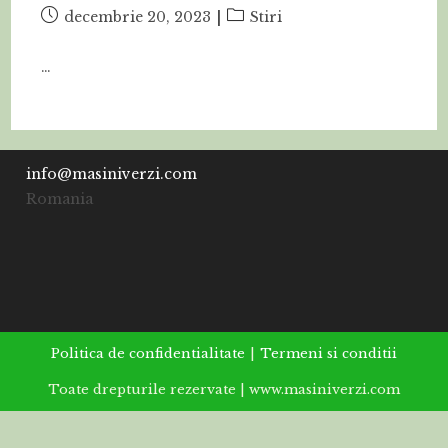
Post
Post
decembrie 20, 2023
Stiri
published:
category:
…
info@masiniverzi.com
Romania
Politica de confidentialitate
Termeni si conditii
Toate drepturile rezervate | www.masiniverzi.com