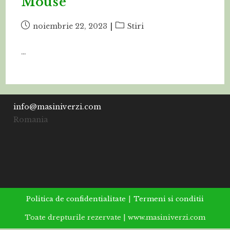
Mouse
Post
Post
noiembrie 22, 2023
Stiri
published:
category:
…
info@masiniverzi.com
Romania
Politica de confidentialitate
Termeni si conditii
Toate drepturile rezervate | www.masiniverzi.com