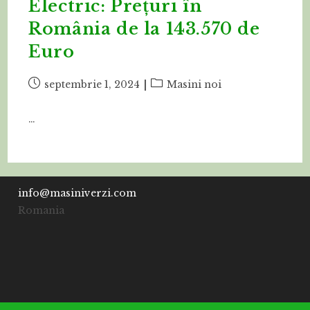
Electric: Prețuri în
România de la 143.570 de
Euro
Post
Post
septembrie 1, 2024
Masini noi
published:
category:
…
info@masiniverzi.com
Romania