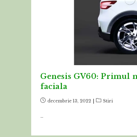
Genesis GV60: Primul m
faciala
Post
Post
decembrie 13, 2022
Stiri
published:
category:
…