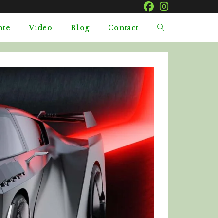
pte
Video
Blog
Contact
Toggle
website
search