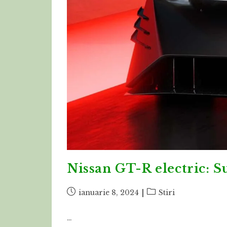
Nissan GT-R electric: S
Post
Post
ianuarie 8, 2024
Stiri
published:
category:
…