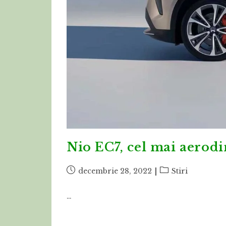
Nio EC7, cel mai aerod
Post
Post
decembrie 28, 2022
Stiri
published:
category:
…