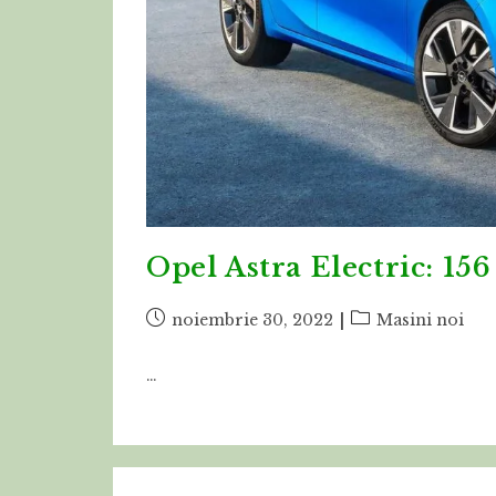
Opel Astra Electric: 15
Post
Post
noiembrie 30, 2022
Masini noi
published:
category:
…