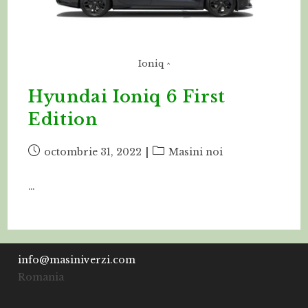
Ioniq ^
Hyundai Ioniq 6 First
Edition
Post
Post
octombrie 31, 2022
Masini noi
published:
category:
…
info@masiniverzi.com
Romania