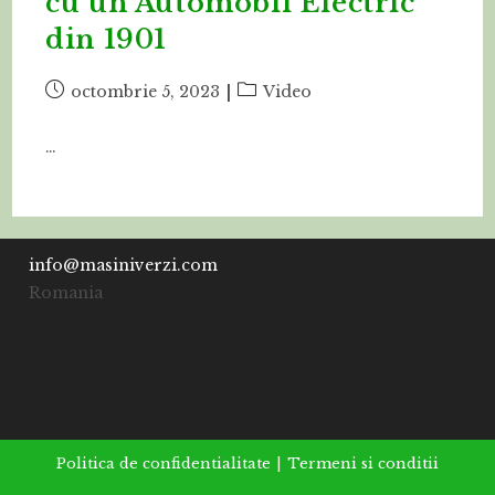
cu un Automobil Electric
din 1901
Post
Post
octombrie 5, 2023
Video
published:
category:
…
info@masiniverzi.com
Romania
Politica de confidentialitate
Termeni si conditii