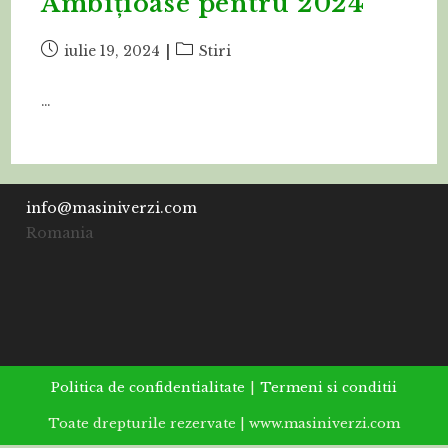
Ambițioase pentru 2024
Post
Post
iulie 19, 2024
Stiri
published:
category:
…
info@masiniverzi.com
Romania
Politica de confidentialitate
Termeni si conditii
Toate drepturile rezervate | www.masiniverzi.com