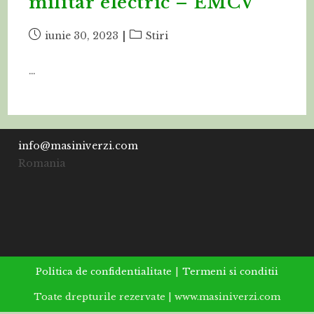
militar electric – EMCV
Post
Post
iunie 30, 2023
Stiri
published:
category:
…
info@masiniverzi.com
Romania
Politica de confidentialitate
Termeni si conditii
Toate drepturile rezervate | www.masiniverzi.com