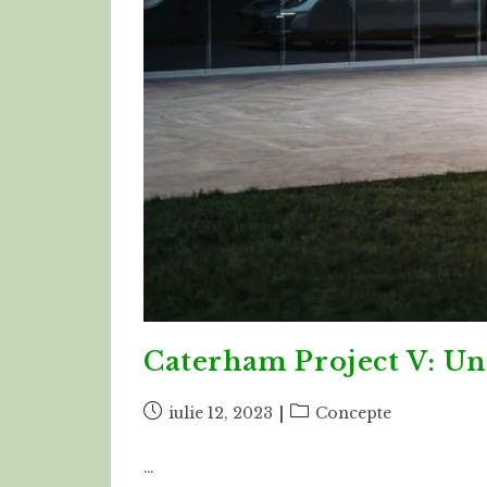
Caterham Project V: Un
Post
Post
iulie 12, 2023
Concepte
published:
category:
…