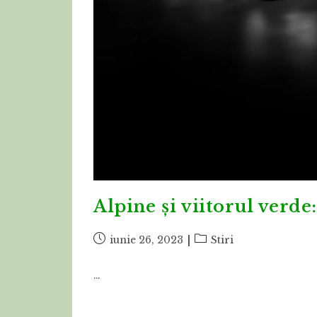
Alpine și viitorul verde
Post
Post
iunie 26, 2023
Stiri
published:
category:
…