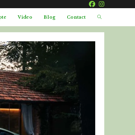
pte
Video
Blog
Contact
Toggle
website
search