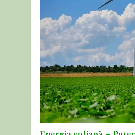
Energia eoliană – Pute