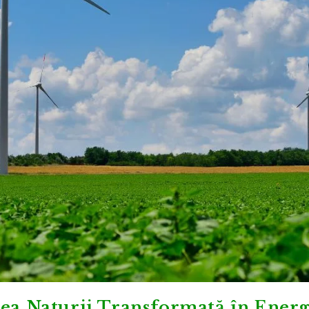
rea Naturii Transformată în Energ