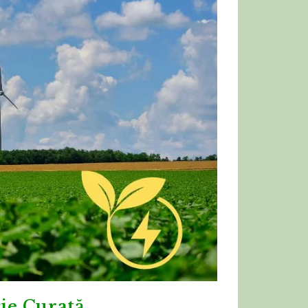
ie Curată