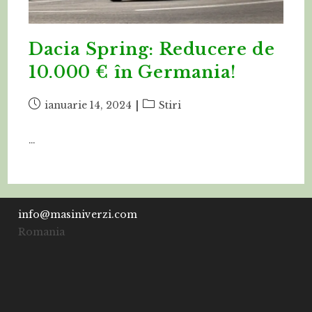
Dacia Spring: Reducere de
10.000 € în Germania!
Post
Post
ianuarie 14, 2024
Stiri
published:
category:
…
info@masiniverzi.com
Romania