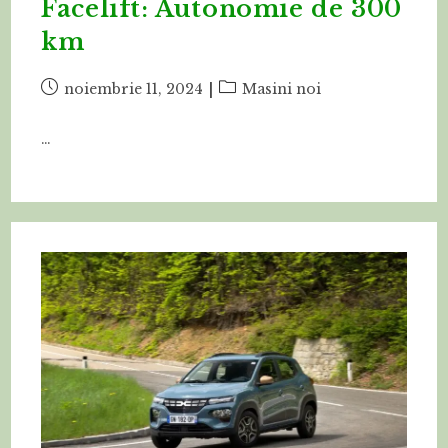
Facelift: Autonomie de 300
km
Post
Post
noiembrie 11, 2024
Masini noi
published:
category:
…