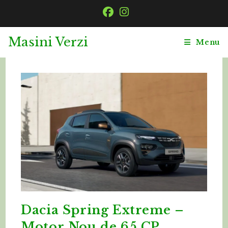
Skip
to
content
Masini Verzi
Menu
Dacia Spring Extreme –
Motor Nou de 65 CP