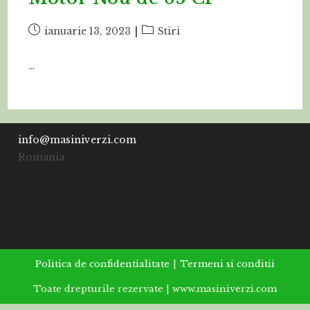
Post
Post
ianuarie 13, 2023
Stiri
published:
category:
…
info@masiniverzi.com
Romania
Politica de confidentialitate
Termeni si conditii
Toate drepturile rezervate | www.masiniverzi.com