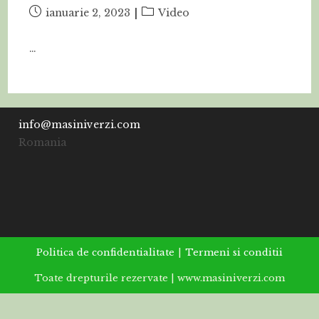
Post
Post
ianuarie 2, 2023
Video
published:
category:
…
info@masiniverzi.com
Romania
Politica de confidentialitate
Termeni si conditii
Toate drepturile rezervate | www.masiniverzi.com