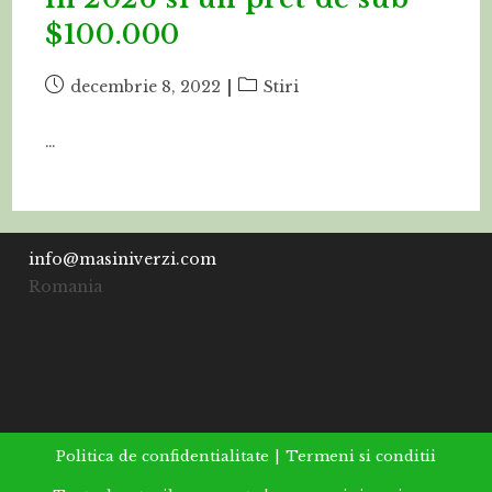
$100.000
Post
Post
decembrie 8, 2022
Stiri
published:
category:
…
info@masiniverzi.com
Romania
Politica de confidentialitate
Termeni si conditii